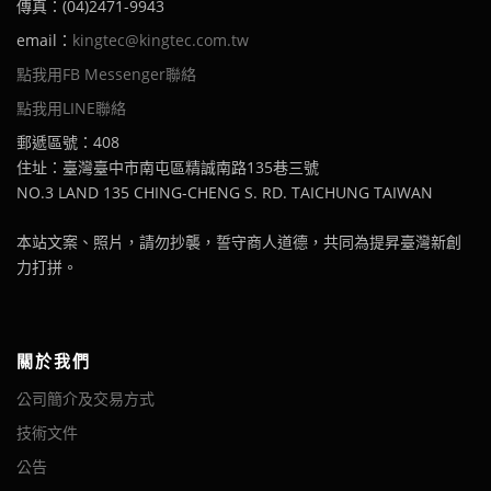
傳真：(04)2471-9943
email：
kingtec@kingtec.com.tw
點我用FB Messenger聯絡
點我用LINE聯絡
郵遞區號：408
住址：臺灣臺中市南屯區精誠南路135巷三號
NO.3 LAND 135 CHING-CHENG S. RD. TAICHUNG TAIWAN
本站文案、照片，請勿抄襲，誓守商人道德，共同為提昇臺灣新創
力打拼。
關於我們
公司簡介及交易方式
技術文件
公告