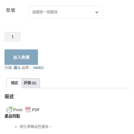
型號
HDPE
漏
斗
3016
加入詢價
|
NIKKO
分類:
漏斗
品牌：
NIKKO
數
量
描述
評價 (0)
描述
產品特點
耐化學藥品性優良。