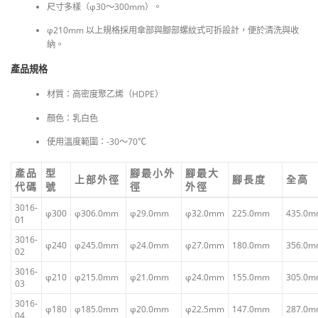
尺寸多樣（φ30～300mm）。
φ210mm 以上規格採用傘部與腳部螺紋式可拆設計，便於清洗與收
納。
產品規格
材質：高密度聚乙烯（HDPE）
顏色：乳白色
使用溫度範圍：-30～70℃
產品
型
腳最小外
腳最大
上部外徑
腳長度
全高
代碼
號
徑
外徑
3016-
φ300
φ306.0mm
φ29.0mm
φ32.0mm
225.0mm
435.0
01
3016-
φ240
φ245.0mm
φ24.0mm
φ27.0mm
180.0mm
356.0
02
3016-
φ210
φ215.0mm
φ21.0mm
φ24.0mm
155.0mm
305.0
03
3016-
φ180
φ185.0mm
φ20.0mm
φ22.5mm
147.0mm
287.0
04