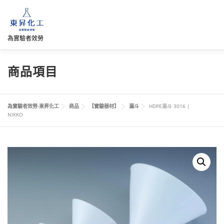
跳
至
主
要
為實驗者效勞
內
容
首頁
關於我們
聯絡我們
產品介紹
FB專頁
商品項目
直購專區
詢價車、購物車/會員
為實驗者效勞-東昇化工
商品
【實驗器材】
漏斗
HDPE漏斗 3016 |
NIKKO