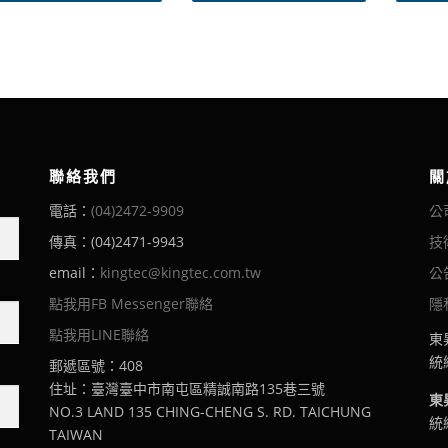
品
品
：
：
有
有
N
N
多
多
T
T
$
$
種
種
8
1
款
款
4
2
式
式
到
到
。
。
N
N
可
可
T
T
聯絡我們
關
在
在
$
$
電話：
(04)2472-9909
公
產
產
1
6
,
1
品
品
傳真：(04)2471-9943
技
0
頁
頁
1
email：
kingtec@kingtec.com.tw
公
面
面
5
選
選
點我用FB Messenger聯絡
隱
擇
擇
點我用LINE聯絡
東
選
選
統編
郵遞區號：408
項
項
住址：臺灣臺中市南屯區精誠南路135巷三號
東
NO.3 LAND 135 CHING-CHENG S. RD. TAICHUNG
統編
TAIWAN