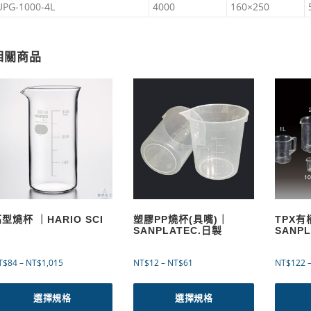
UPG-1000-4L
4000
160×250
相關商品
型燒杯 ｜HARIO SCI
塑膠PP燒杯(具嘴)｜
TPX
SANPLATEC.日製
SANP
價
價
T$
84
–
NT$
1,015
NT$
12
–
NT$
61
NT$
122
格
格
此
此
範
範
產
產
選擇規格
選擇規格
圍
圍