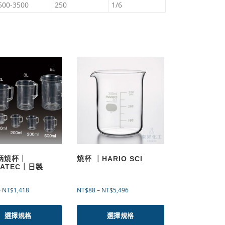
500-3500
250
1/6
有柄燒杯｜
燒杯 ｜HARIO SCI
LATEC｜日製
價
價
–
NT$
1,418
NT$
88
–
NT$
5,496
格
格
此
此
範
範
產
產
選擇規格
選擇規格
圍
圍