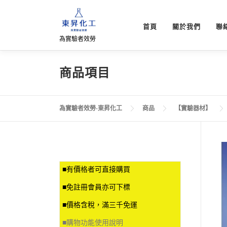
跳
至
首頁
關於我們
聯
主
為實驗者效勞
要
內
容
商品項目
為實驗者效勞-東昇化工
商品
【實驗器材】
■有價格者可直接購買
■免註冊會員亦可下標
■價格含稅，滿三千免運
■
購物功能使用說明