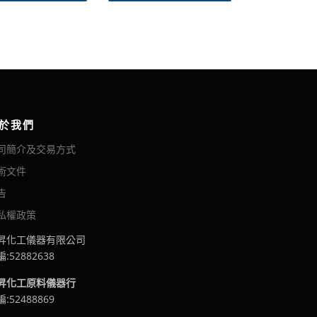
品
品
：
：
有
有
N
N
多
多
T
T
$
$
種
種
1
8
款
款
2
8
式
式
2
到
。
。
到
N
可
可
N
T
於我們
在
在
T
$
司簡介及交易方式
產
產
$
5
1
,
品
品
術文件
,
4
頁
頁
4
9
告
面
面
1
6
選
選
私權政策
8
擇
擇
昇化工儀器有限公司
選
選
:52882638
項
項
昇化工原料儀器行
:52488869