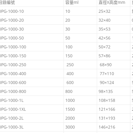
目錄編號
容量ml
直徑X高度mm
UPG-1000-10
10
25×32
UPG-1000-20
20
32×40
UPG-1000-30
30
35×53
UPG-1000-50
50
42×56
UPG-1000-100
100
50×72
UPG-1000-150
150
57×86
UPG-1000-250
250
68×90
UPG-1000-400
400
77×110
UPG-1000-600
600
90×124
UPG-1000-800
800
98×135
UPG-1000-1L
1000
108×158
UPG-1000-1XL
1500
121×166
UPG-1000-2L
2000
131×193
UPG-1000-3L
3000
146×216