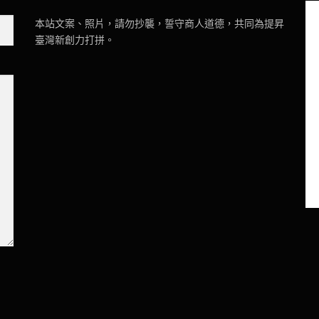
本站文案、照片，請勿抄襲，誓守商人道德，共同為提昇
臺灣新創力打拼。