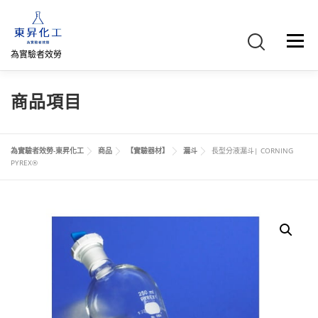
跳
至
主
選單
要
為實驗者效勞
內
容
首頁
關於我們
聯絡我們
產品介紹
FB專頁
商品項目
網路商店
直購專區
詢價車、購物車/會員
為實驗者效勞-東昇化工
商品
【實驗器材】
漏斗
長型分液漏斗| CORNING
PYREX®