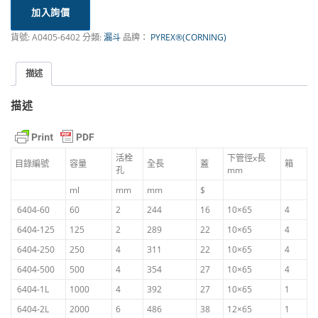
加入詢價
貨號:
A0405-6402
分類:
漏斗
品牌：
PYREX®(CORNING)
描述
描述
活栓
下管徑x長
目錄編號
容量
全長
蓋
箱
孔
mm
ml
mm
mm
$
6404-60
60
2
244
16
10×65
4
6404-125
125
2
289
22
10×65
4
6404-250
250
4
311
22
10×65
4
6404-500
500
4
354
27
10×65
4
6404-1L
1000
4
392
27
10×65
1
6404-2L
2000
6
486
38
12×65
1