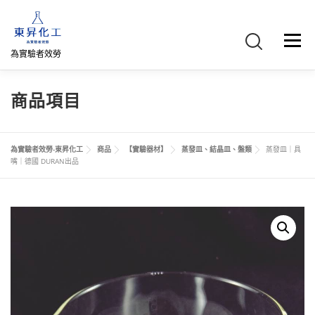
跳
至
主
選單
要
為實驗者效勞
內
容
首頁
關於我們
聯絡我們
產品介紹
FB專頁
商品項目
網路商店
直購專區
詢價車、購物車/會員
為實驗者效勞-東昇化工
商品
【實驗器材】
蒸發皿、結晶皿、盤類
蒸發皿｜具
嘴｜德國 DURAN出品