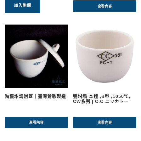
加入詢價
查看內容
陶瓷坩鍋附蓋｜臺灣鶯歌製造
瓷坩堝 本體 ,B型 ,1050℃,
CW系列 | C.C ニッカトー
查看內容
查看內容