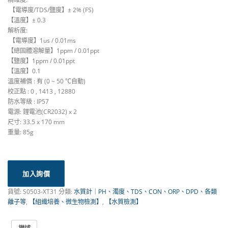
​ 【電導度/TDS/鹽度】± 2% (FS)
【溫度】± 0.3
解析度:
​ 【電導度】1us / 0.01ms
【總固體溶解量】1ppm / 0.01ppt
【鹽度】1ppm / 0.01ppt
【溫度】0.1 ​
溫度補償 : 有 (0 ~ 50 ℃自動)
校正點 : 0 , 1413 , 12880
防水等級 : IP57
電源: 鋰電池(CR2032) x 2
尺寸: 33.5 x 170 mm
重量: 85g
加入詢價
貨號:
S0503-XT31
分類:
水質計｜PH、濁度、TDS、CON、ORP、DPD、各類
離子等
,
【組織培養、微生物檢測】
,
【水質檢測】