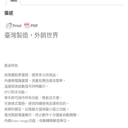
描述
描述
臺灣製造，外銷世界
產品特色
採用鍍鉑黑電極，適用多元待測品。
內建微電腦運算，測量反應迅速且精準。
溫度與測試數值可同時顯示。
IP57防水功能。
單手即可操作所有功能，簡易且方便。
可更換式電極，達到持續使用及環保目的。
具資料鎖定，記憶最大值與最小值之功能。
電池剩餘電量顯示，停止動作十分鐘後自動關機。
內建Auto range功能，自動轉換數值單位。