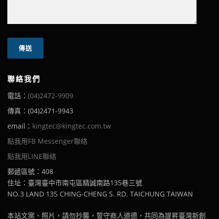
聯絡我們
電話：
(04)2472-9909
傳真：(04)2471-9943
email：
kingtec@kingtec.com.tw
點我用FB Messenger聯絡
點我用LINE聯絡
郵遞區號：408
住址：臺灣臺中市南屯區精誠南路135巷三號
NO.3 LAND 135 CHING-CHENG S. RD. TAICHUNG TAIWAN
本站文案、照片，請勿抄襲，誓守商人道德，共同為提昇臺灣新創