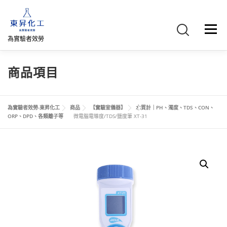
跳
至
主
選單
要
為實驗者效勞
內
容
首頁
關於我們
聯絡我們
產品介紹
FB專頁
商品項目
網路商店
直購專區
詢價車、購物車/會員
為實驗者效勞-東昇化工
商品
【實驗室儀器】
水質計｜PH、濁度、TDS、CON、
ORP、DPD、各類離子等
微電腦電導度/TDS/鹽度筆 XT-31