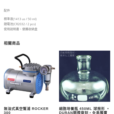
配件
標準液(1413 us / 50 ml)
鋰電池(CR2032 / 2 pcs)
使用說明書、便攜收納盒
相關商品
無油式真空幫浦 ROCKER
細胞培養瓶 450ML 球根形 。
300
DURAN開模復刻，全島獨賣