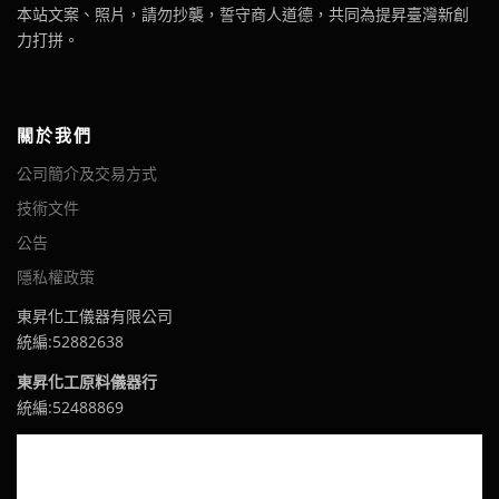
本站文案、照片，請勿抄襲，誓守商人道德，共同為提昇臺灣新創
力打拼。
關於我們
公司簡介及交易方式
技術文件
公告
隱私權政策
東昇化工儀器有限公司
統編:52882638
東昇化工原料儀器行
統編:52488869