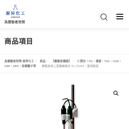
跳
至
主
選單
要
為實驗者效勞
內
容
首頁
關於我們
聯絡我們
產品介紹
FB專頁
商品項目
網路商店
直購專區
詢價車、購物車/會員
為實驗者效勞-東昇化工
商品
【實驗室儀器】
水質計｜PH、濁度、TDS、CON、
ORP、DPD、各類離子等
實驗室桌上型酸鹼度計 PL-700PV｜臺灣製造