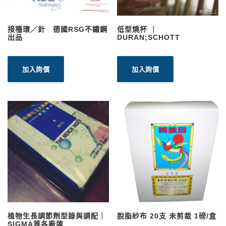
接種環／針 德國RSG不鏽鋼
低型燒杯 ｜
出品
DURAN;SCHOTT
加入詢價
加入詢價
植物生長調節劑型錄與調配｜
脫脂紗布 20支 未剪裁 1磅/盒
SIGMA等各廠牌