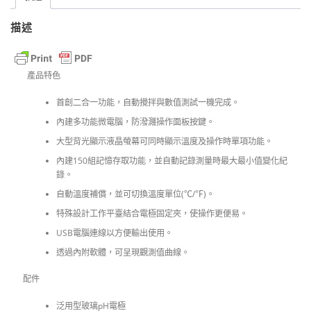
描述
產品特色
首創二合一功能，自動攪拌與數值測試一機完成。
內建多功能微電腦，防潑濺操作面板按鍵。
大型背光顯示液晶螢幕可同時顯示溫度及操作時單項功能。
內建150組記憶存取功能，並自動記錄測量時最大最小值變化紀
錄。
自動溫度補償，並可切換溫度單位(℃/℉)。
特殊設計工作平臺結合電極固定夾，使操作更便易。
USB電腦連線以方便輸出使用。
透過內附軟體，可呈現觀測值曲線。
配件
泛用型玻璃pH電極