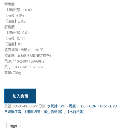
精確度: ​​
​ 【酸鹼值】± 0.02
【mV】± 5%
【溫度】± 0.3
解析度:
​ 【酸鹼值】0.01
【mV】 0.1/1
【溫度】0.1 ​
溫度補償 : 自動 (0 ~ 90 ℃)
校正點 : 五點(USA或NIST標準)
電源: 110-240V / 50-60Hz
尺寸: 103 x 145 x 32 mm
重量: 700g
加入詢價
貨號:
S0505-PL700PV
分類:
水質計｜PH、濁度、TDS、CON、ORP、DPD、
各類離子等
,
【組織培養、微生物檢測】
,
【水質檢測】
描述