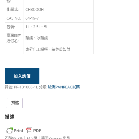
號:
化學式:
CH3COOH
CAS NO:
64-19-7
包裝:
1L、2.5L、5L
臺灣國內
醋酸、冰醋酸
通俗名:
東昇化工編撰，請尊重智財
加入詢價
貨號:
PR-131008-1L
分類:
歐洲PANREAC試藥
描述
描述
乙酸99.7%｜ACS級｜德國Panreac出品