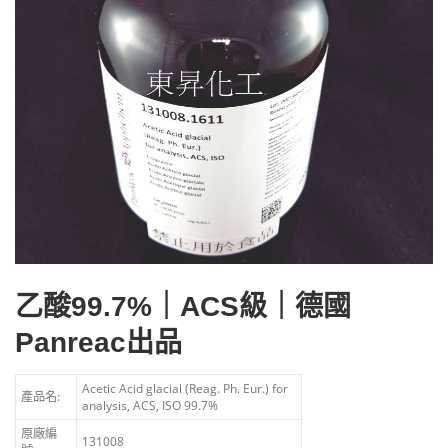
乙酸99.7%｜ACS級｜德國
Panreac出品
Acetic Acid glacial (Reag. Ph. Eur.) for
產品名:
analysis, ACS, ISO 99.7%
原廠編
131008