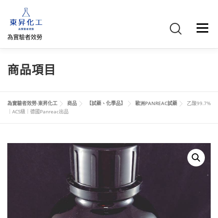
跳
至
主
選單
要
為實驗者效勞
內
容
首頁
關於我們
聯絡我們
產品介紹
FB專頁
商品項目
網路商店
直購專區
詢價車、購物車/會員
為實驗者效勞-東昇化工
商品
【試藥、化學品】
歐洲PANREAC試藥
乙酸99.7%
｜ACS級｜德國Panreac出品