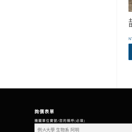
N
詢價表單
機關單位寶號/您的稱呼(必填)