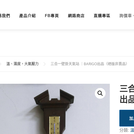
絡我們
產品介紹
FB專頁
網路商店
直購專區
詢價車
溫、濕度，大氣壓力
三合一壁掛天氣站 ｜BARIGO出品（絕版非賣品）
三合
出
加
分類: