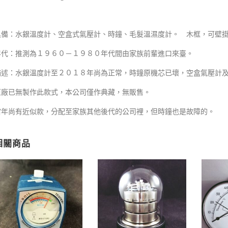
具備：水銀溫度計、空盒式氣壓計、時鐘、毛髮溫濕度計。 木框，可壁
年代：推測為１９６０－１９８０年代間由家族前輩進口來臺。
描述：水銀溫度計至２０１８年尚為正常，時鐘原機芯已壞，空盒氣壓計
原廠已無製作此款式，本公司僅作典藏，無販售。
當年尚有近似款，分配至家族其他後代的公司裡，但時鐘也是故障的。
相關商品