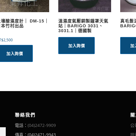
土壤酸濕度計｜ DM-15｜
溫濕度氣壓銅製鐘罩天氣
真毛髮
日本竹村出品
站｜BARIGO 3031、
BARI
3031.1｜德國製
T$
2,500
加入詢價
加
加入詢價
聯絡我們
關
電話：
(04)2472-9909
公
傳真：(04)2471-9943
技