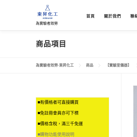
跳
至
首頁
關於我們
聯
主
為實驗者效勞
要
內
容
商品項目
為實驗者效勞-東昇化工
商品
【實驗室儀器】
■有價格者可直接購買
■免註冊會員亦可下標
■價格含稅，滿三千免運
■
購物功能使用說明