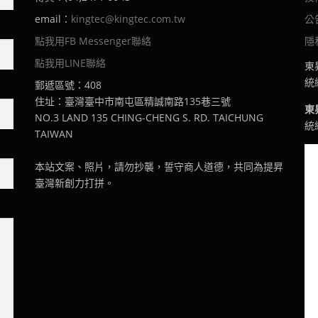
email：
kingtec@kingtec.com.tw
公
點我用FB Messenger聯絡
隱
點我用LINE聯絡
東
統編
郵遞區號：408
住址：臺灣臺中市南屯區精誠南路135巷三號
東
NO.3 LAND 135 CHING-CHENG S. RD. TAICHUNG
統編
TAIWAN
本站文案、照片，請勿抄襲，誓守商人道德，共同為提昇
臺灣新創力打拼。