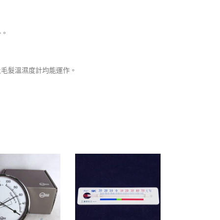
掛。
及毛髮溫濕度計均能運作。