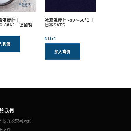
溫濕度計｜
冰箱溫度計 -30～50℃ ｜
GO 8862｜德國製
日本SATO
NT$
84
入詢價
加入詢價
於我們
司簡介及交易方式
術文件