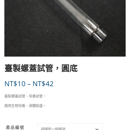
臺製螺蓋試管，圓底
價
NT$
10
–
NT$
42
格
臺製螺蓋試管、培養試管，
範
適用生物培養、液體裝盛。
圍
產品編號
：