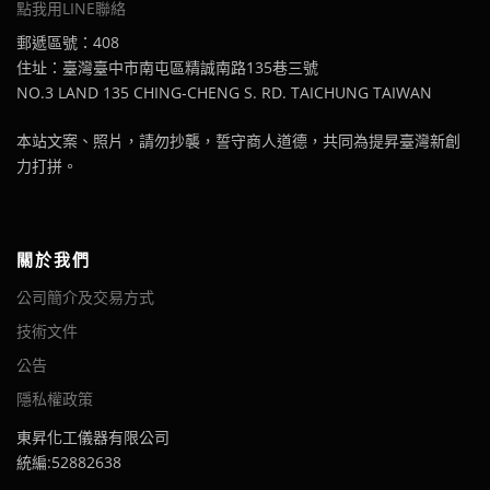
點我用LINE聯絡
郵遞區號：408
住址：臺灣臺中市南屯區精誠南路135巷三號
NO.3 LAND 135 CHING-CHENG S. RD. TAICHUNG TAIWAN
本站文案、照片，請勿抄襲，誓守商人道德，共同為提昇臺灣新創
力打拼。
關於我們
公司簡介及交易方式
技術文件
公告
隱私權政策
東昇化工儀器有限公司
統編:52882638