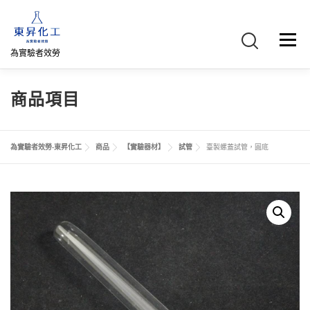
跳
至
主
選單
要
為實驗者效勞
內
容
首頁
關於我們
聯絡我們
產品介紹
FB專頁
商品項目
網路商店
直購專區
詢價車、購物車/會員
為實驗者效勞-東昇化工
商品
【實驗器材】
試管
臺製螺蓋試管，圓底