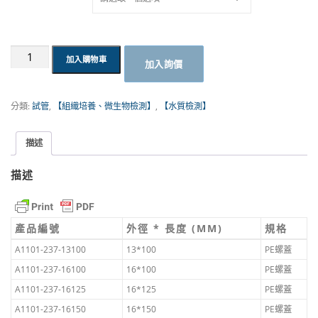
N
T
臺
加入購物車
加入詢價
製
$
螺
蓋
分類:
試管
,
【組織培養、微生物檢測】
,
【水質檢測】
1
試
管，
0
圓
描述
底
到
數
描述
量
N
T
產品編號
外徑 * 長度 (MM)
規格
$
A1101-237-13100
13*100
PE螺蓋
A1101-237-16100
16*100
PE螺蓋
4
A1101-237-16125
16*125
PE螺蓋
2
A1101-237-16150
16*150
PE螺蓋