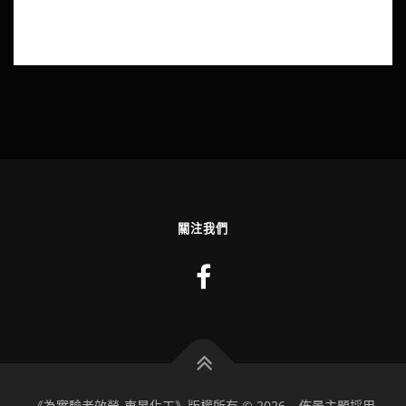
關注我們
《為實驗者效勞-東昇化工》版權所有 © 2026
–
佈景主題採用