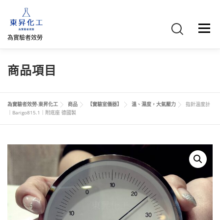
跳
至
主
選單
要
為實驗者效勞
內
容
首頁
關於我們
聯絡我們
產品介紹
FB專頁
商品項目
網路商店
直購專區
詢價車、購物車/會員
為實驗者效勞-東昇化工
商品
【實驗室儀器】
溫、濕度，大氣壓力
指針溫度計
｜Barigo815.1｜附底座 德國製