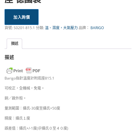
加入詢價
貨號:
S0201-815.1
分類:
溫、濕度，大氣壓力
品牌：
BARIGO
描述
描述
Barigo指針溫度計附底座815.1
可校正，全機械，免電。
銅／鎳外殼。
量測範圍：攝氏-30度至攝氏+50度
精度：攝氏１度
誤差值：攝氏+/-1度(＠攝氏０至４０度)