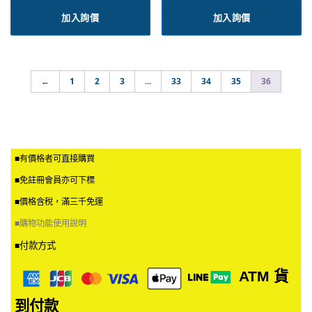
加入詢價
加入詢價
←
1
2
3
...
33
34
35
36
■有價格者可直接購買
■免註冊會員亦可下標
■價格含稅，滿三千免運
■
購物功能使用說明
付款方式
■
ATM
貨
到付款