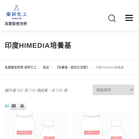
跳
至
主
選單
要
為實驗者效勞
內
容
首頁
關於我們
聯絡我們
產品介紹
FB專頁
印度HIMEDIA培養基
網路商店
直購專區
詢價車、購物車/會員
為實驗者效勞-東昇化工
商品
【培養基、組培生長素】
印度HIMEDIA培養基
顯示第 701 至 710 項結果，共 710 項
All