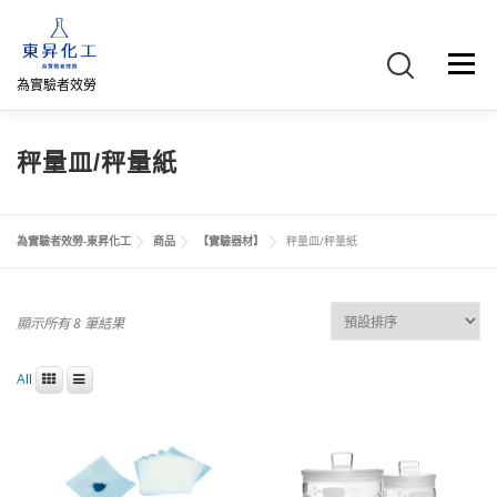
跳
至
主
選單
要
為實驗者效勞
內
容
首頁
關於我們
聯絡我們
產品介紹
FB專頁
秤量皿/秤量紙
網路商店
直購專區
詢價車、購物車/會員
為實驗者效勞-東昇化工
商品
【實驗器材】
秤量皿/秤量紙
顯示所有 8 筆結果
All