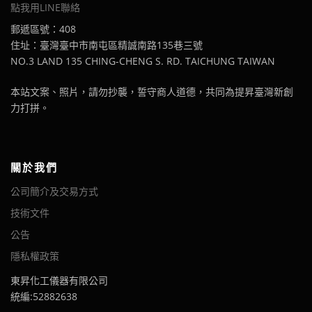
點我用LINE聯絡
郵遞區號：408
住址：臺灣臺中市南屯區精誠南路135巷三號
NO.3 LAND 135 CHING-CHENG S. RD. TAICHUNG TAIWAN
本站文案、照片，請勿抄襲，誓守商人道德，共同為提昇臺灣新創
力打拼。
關於我們
公司簡介及交易方式
技術文件
公告
隱私權政策
東昇化工儀器有限公司
統編:52882638