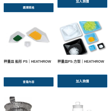
格
加入詢價
此
範
產
選擇規格
圍
品
：
有
N
T
多
$
種
7
款
9
式
到
。
N
可
T
$
在
1
產
0
秤量皿 船形 PS｜HEATHROW
秤量皿PS-方型｜HEATHROW
品
5
頁
面
選
加入詢價
擇
查看內容
選
項