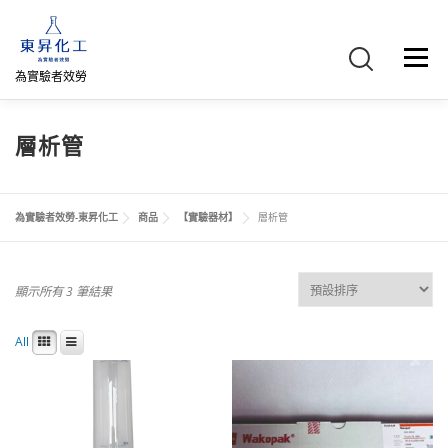
跳
至
主
選單
要
為實驗者效勞
內
容
首頁
關於我們
聯絡我們
產品介紹
FB專頁
層析管
網路商店
直購專區
詢價車、購物車/會員
為實驗者效勞-東昇化工
商品
【實驗器材】
層析管
顯示所有 3 筆結果
All