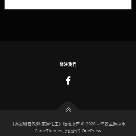
關注我們
《為實驗者效勞-東昇化工》版權所有 © 2026
–
佈景主題採用
FameThemes 所設計的
OnePress