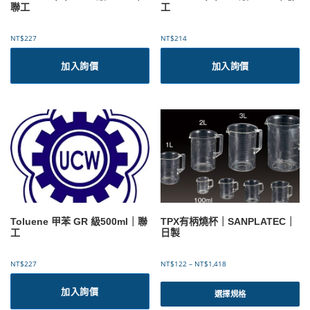
聯工
工
NT$
227
NT$
214
加入詢價
加入詢價
Toluene 甲苯 GR 級500ml｜聯
TPX有柄燒杯｜SANPLATEC｜
工
日製
價
NT$
227
NT$
122
–
NT$
1,418
格
此
範
加入詢價
產
選擇規格
圍
品