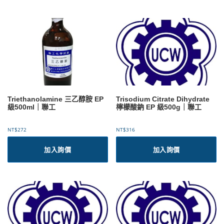
：
有
N
T
多
$
種
1
款
2
式
2
。
到
可
N
T
在
$
產
1
品
Triethanolamine 三乙醇胺 EP
Trisodium Citrate Dihydrate
,
級500ml｜聯工
檸檬酸鈉 EP 級500g｜聯工
頁
4
面
1
選
8
NT$
272
NT$
316
擇
選
加入詢價
加入詢價
項