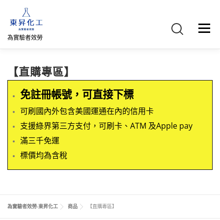
跳
至
主
選單
要
為實驗者效勞
內
容
首頁
關於我們
聯絡我們
產品介紹
FB專頁
【直購專區】
免註冊帳號，可直接下標
網路商店
直購專區
詢價車、購物車/會員
可刷國內外包含美國運通在內的信用卡
支援綠界第三方支付，可刷卡、ATM 及Apple pay
滿三千免運
標價均為含稅
為實驗者效勞-東昇化工
商品
【直購專區】